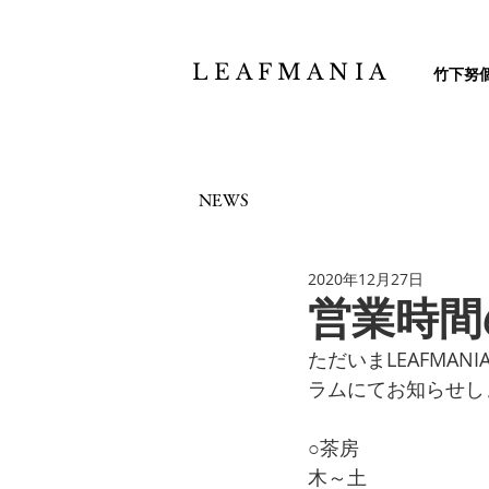
L E A F M A N I A
竹下努個
NEWS
2020年12月27日
営業時間
ただいまLEAFMA
ラムにてお知らせし
○茶房
木～土