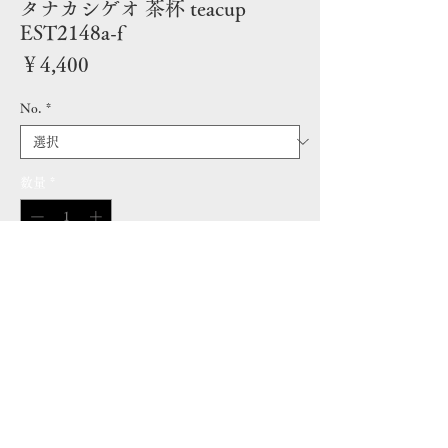
タナカシゲオ 茶杯 teacup
EST2148a-f
価
￥4,400
格
No.
*
数量
*
カートに追加する｜Add to cart
Details | 詳細
白瓷鎬茶坏