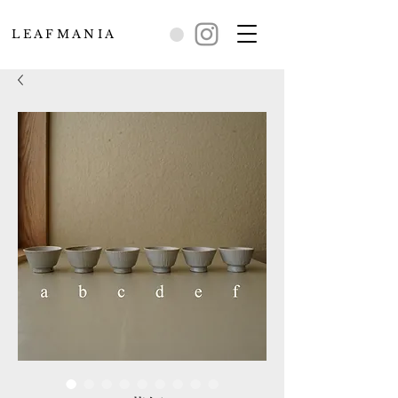
L E A F M A N I A