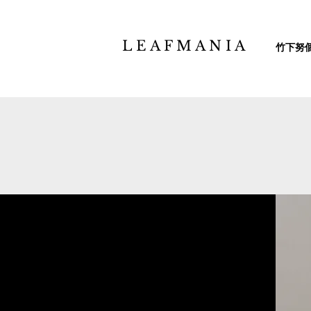
L E A F M A N I A
竹下努個