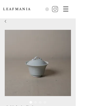
L E A F M A N I A