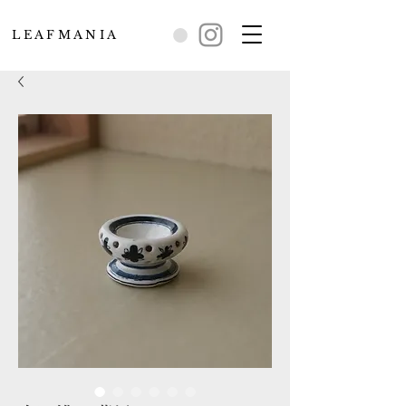
L E A F M A N I A