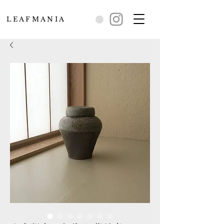
L E A F M A N I A