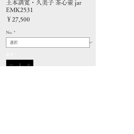
土本訓寛・久美子 茶心壷 jar
EMK2531
価
￥27,500
格
No.
*
数量
*
カートに追加する｜Add to cart
Details | 詳細
象嵌蓋付壺 Inlaid Lidded Jar