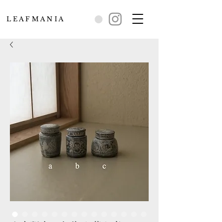
L E A F M A N I A