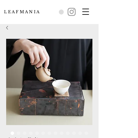
L E A F M A N I A