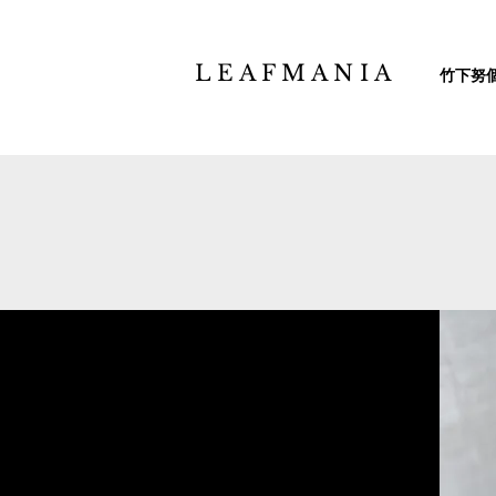
L E A F M A N I A
竹下努個