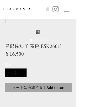
L E A F M A N I A
沓沢佐知子 蓋碗 ESK2601l
価
￥16,500
格
数量
*
カートに追加する｜Add to cart