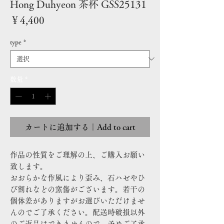
Hong Duhyeon 茶杯 GSS25131
価
￥4,400
格
type
*
数量
*
カートに追加する｜Add to cart
作品の性質をご理解の上、ご購入お願い
致します。
おおらかな作風により歪み、石ハゼやひ
び割れなどの窯傷がございます。若干の
個体差がありますがお選びいただけませ
んのでご了承ください。配送時破損以外
のご返品はできませんので、予めご了承