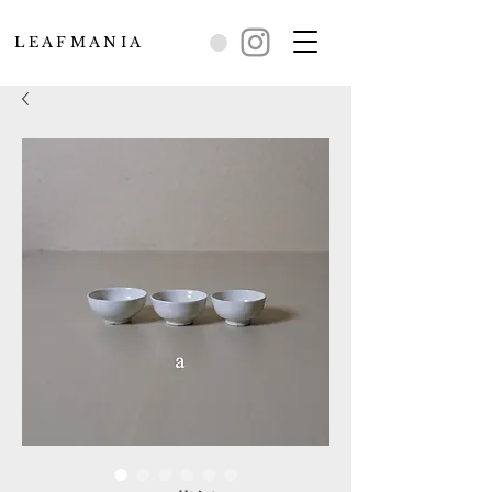
L E A F M A N I A