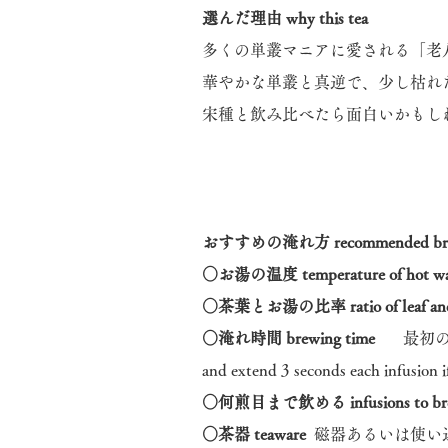
選んだ理由 why this tea
多くの単叢マニアに愛される「老
華やかな単叢と真逆で、少し枯れ
宋種と飲み比べたら面白いかもし
おすすめの淹れ方 recommended brew
○お湯の温度 temperature of hot w
○茶葉とお湯の比率 ratio of leaf and
○淹れ時間 brewing time
最初の7
and extend 3 seconds each infusion i
○何煎目まで飲める infusions to b
○茶器 teaware
磁器あるいは使