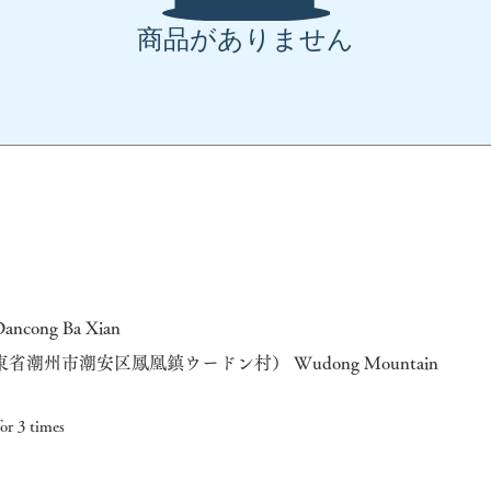
商品がありません
cong Ba Xian
省潮州市潮安区鳳凰鎮ウードン村） Wudong Mountain
r 3 times