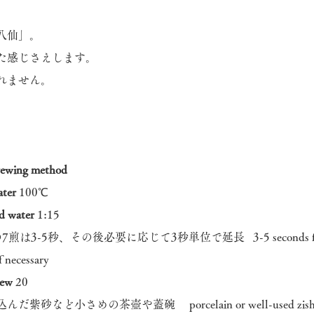
八仙」。
た感じさえします。
れません。
ing method
ater
100℃
 water
1:15
煎は3-5秒、その後必要に応じて3秒単位で延長 3-5 seconds for the f
f necessary
rew
20
い込んだ紫砂など小さめの茶壺や蓋碗
porcelain
or well-used zis