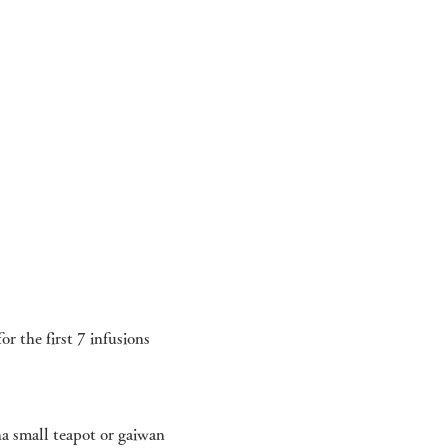
irst 7 infusions
ha small teapot or gaiwan