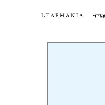
L E A F M A N I A
竹下努個