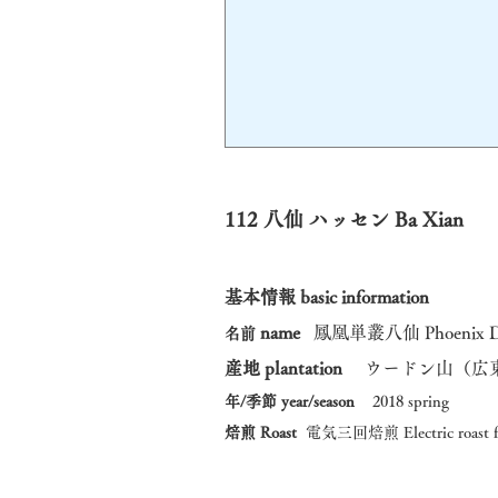
112 八仙 ハッセン Ba Xian
基本情報 basic information
name
鳳凰単叢八仙 Phoenix Dan
名前
産地 plantation
ウードン山（広東
年/季節 year/season
2018 spring
焙煎 Roast
電気三回焙煎 Electric roast fo