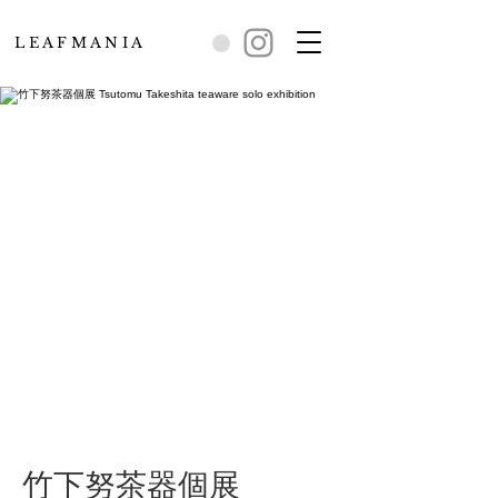
L E A F M A N I A
竹下努茶器個展