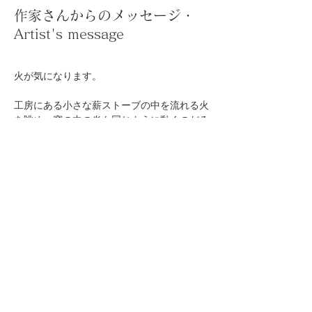
作家さんからのメッセージ・
Artist's message
工房にある小さな薪ストーブの中を流れる火
を眺め、窯の中の炎も同じように動くのだろ
1300度を越える窯の中は見れませんが、私
こちらは青白く、左にいくと黄みがかり、後
ろの方はやや緋色が出やすく上の方はグレー
今回の茶器でも、そんなグラデーションが出
ているところも楽しんでいただければ嬉しい
です。